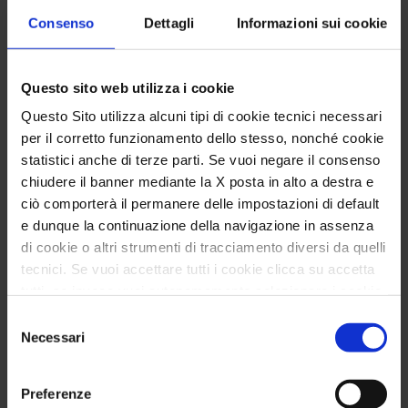
Consenso
Dettagli
Informazioni sui cookie
Questo sito web utilizza i cookie
Questo Sito utilizza alcuni tipi di cookie tecnici necessari
per il corretto funzionamento dello stesso, nonché cookie
statistici anche di terze parti. Se vuoi negare il consenso
chiudere il banner mediante la X posta in alto a destra e
ciò comporterà il permanere delle impostazioni di default
e dunque la continuazione della navigazione in assenza
di cookie o altri strumenti di tracciamento diversi da quelli
CHI SONO
tecnici. Se vuoi accettare tutti i cookie clicca su accetta
tutti, se invece vuoi autonomamente selezionare i cookie
Sono psicologa psicoterapeuta
da accettare clicca su personalizza. Se vuoi saperne di
Selezione
psicoanalitica dell’età evolutiva. Lavoro per
più consulta la
Privacy Policy
.
Necessari
del
aiutare le persone a individuare un
consenso
problema e affrontarlo, a costruire e
Preferenze
ritrovare equilibrio mentale, emotivo, sociale