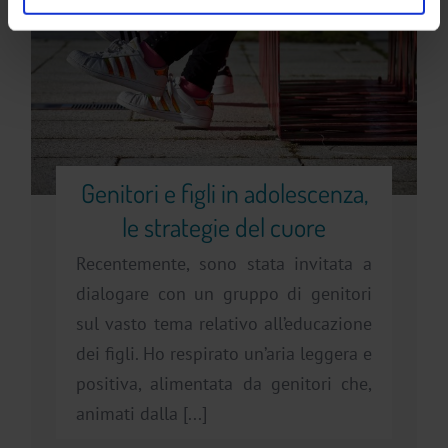
Genitori e figli in adolescenza,
le strategie del cuore
Recentemente, sono stata invitata a
dialogare con un gruppo di genitori
sul vasto tema relativo all’educazione
dei figli. Ho respirato un’aria leggera e
positiva, alimentata da genitori che,
animati dalla [...]