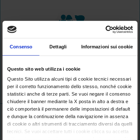
Genitori
Consenso
Dettagli
Informazioni sui cookie
Per aiutarli e supportarli nella loro identità
Questo sito web utilizza i cookie
personale, di coppia e nel loro ruolo di padre e
Questo Sito utilizza alcuni tipi di cookie tecnici necessari
madre.
per il corretto funzionamento dello stesso, nonché cookie
statistici anche di terze parti. Se vuoi negare il consenso
chiudere il banner mediante la X posta in alto a destra e
ciò comporterà il permanere delle impostazioni di default
e dunque la continuazione della navigazione in assenza
di cookie o altri strumenti di tracciamento diversi da quelli
tecnici. Se vuoi accettare tutti i cookie clicca su accetta
tutti, se invece vuoi autonomamente selezionare i cookie