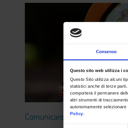
Consenso
Questo sito web utilizza i c
Questo Sito utilizza alcuni ti
statistici anche di terze part
comporterà il permanere delle
altri strumenti di tracciamento
autonomamente selezionare i 
Comunicare con i ragazzi. Spieg
Policy
.
Selezione