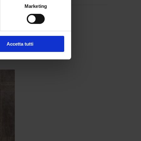
atiche
Marketing
pensato
a leggere
Accetta tutti