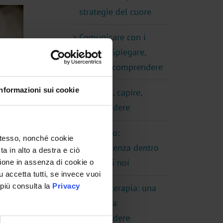
strategie del cuore
Comunicare con i
ragazzi. Spiegare,
capire e comprendere
Informazioni sui cookie
Spiegare, capire,
comprendere
Il trasloco:
 stesso, nonché cookie
un’esperienza dentro
a in alto a destra e ciò
e fuori di noi
ione in assenza di cookie o
su accetta tutti, se invece vuoi
più consulta la
Privacy
La Psicoterapia: una
risorsa da
comprendere