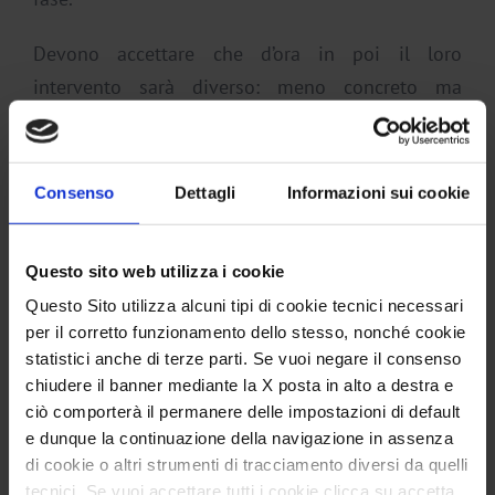
Devono accettare che d’ora in poi il loro
intervento sarà diverso: meno concreto ma
ugualmente presente offrendo il loro sostegno
quando il figlio ne abbia necessità.
Consenso
Dettagli
Informazioni sui cookie
Devono provare ad avvicinarsi ai nuovi interessi
del figlio, anche se sono distanti anni luce dai
Questo sito web utilizza i cookie
propri, superando la ritrosia che spesso nasconde
solo la paura di essere da loro rifiutati.
Questo Sito utilizza alcuni tipi di cookie tecnici necessari
per il corretto funzionamento dello stesso, nonché cookie
statistici anche di terze parti. Se vuoi negare il consenso
chiudere il banner mediante la X posta in alto a destra e
È possibile dare dei limiti all’adolescente?
ciò comporterà il permanere delle impostazioni di default
e dunque la continuazione della navigazione in assenza
Non solo è possibile, è anche necessario.
di cookie o altri strumenti di tracciamento diversi da quelli
tecnici. Se vuoi accettare tutti i cookie clicca su accetta