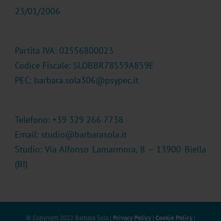
23/01/2006
Partita IVA: 02556800023
Codice Fiscale: SLOBBR78S59A859E
PEC: barbara.sola306@psypec.it
Telefono: +39 329 266 7738
Email:
studio@barbarasola.it
Studio: Via Alfonso Lamarmora, 8 – 13900 Biella
(BI)
© Copyright 2022 Barbara Sola |
Privacy Policy
|
Cookie Policy
|