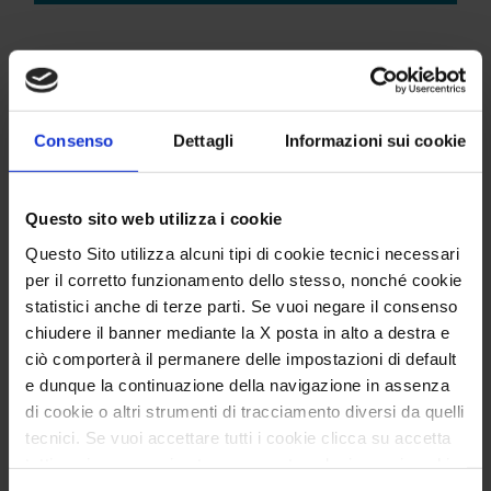
Il percorso funziona così
Consenso
Dettagli
Informazioni sui cookie
Prima di iniziare il percorso con il bambino,
organizzo uno o più incontri con i genitori. È
molto importante che al primo incontro siano
Questo sito web utilizza i cookie
presenti entrambi e insieme. Durante il colloquio,
Questo Sito utilizza alcuni tipi di cookie tecnici necessari
mi faccio descrivere cosa sta succedendo al loro
per il corretto funzionamento dello stesso, nonché cookie
statistici anche di terze parti. Se vuoi negare il consenso
bambino secondo loro e ne ascolto il racconto, le
chiudere il banner mediante la X posta in alto a destra e
tappe evolutive salienti e la storia familiare.
ciò comporterà il permanere delle impostazioni di default
Fissiamo il
ciclo dei colloqui
da fare con il
e dunque la continuazione della navigazione in assenza
bambino. Di solito, per arrivare a una valutazione
di cookie o altri strumenti di tracciamento diversi da quelli
tecnici. Se vuoi accettare tutti i cookie clicca su accetta
psicodiagnostica con una proposta di intervento
tutti, se invece vuoi autonomamente selezionare i cookie
sono sufficienti 5 o 6 incontri, durante i quali io
da accettare clicca su personalizza. Se vuoi saperne di