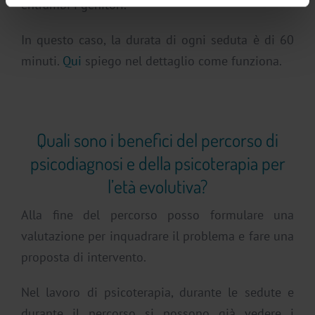
entrambi i genitori.
In questo caso, la durata di ogni seduta è di 60
minuti.
Qui
spiego nel dettaglio come funziona.
Quali sono i benefici del percorso di
psicodiagnosi e della psicoterapia per
l’età evolutiva?
Alla fine del percorso posso formulare una
valutazione per inquadrare il problema e fare una
proposta di intervento.
Nel lavoro di psicoterapia, durante le sedute e
durante il percorso si possono già vedere i