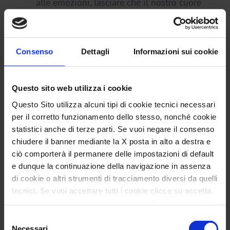
alle emozioni, lasciare che il nostro cuore
trasformi l’esperienza.
Per poter comprendere è dunque necessario
Consenso
Dettagli
Informazioni sui cookie
prima di tutto sapere (quali sono gli eventi) e
capire (dare un significato concreto alle parole).
Questo sito web utilizza i cookie
Aiutare i bambini a comprendere è necessario per
Questo Sito utilizza alcuni tipi di cookie tecnici necessari
insegnare loro a sviluppare abilità quali ascolto,
per il corretto funzionamento dello stesso, nonché cookie
dialogo ed empatia prima di tutto per le persone.
statistici anche di terze parti. Se vuoi negare il consenso
chiudere il banner mediante la X posta in alto a destra e
ciò comporterà il permanere delle impostazioni di default
e dunque la continuazione della navigazione in assenza
Perché avvicinare i bambini alla Storia?
di cookie o altri strumenti di tracciamento diversi da quelli
tecnici. Se vuoi accettare tutti i cookie clicca su accetta
Spesso ci domandiamo se non basti insegnare ai
tutti, se invece vuoi autonomamente selezionare i cookie
bambini come comportarsi, invece di spiegare
da accettare clicca su personalizza. Se vuoi saperne di
Selezione
loro le brutture che avvengono quotidianamente
più consulta la
Privacy Policy
.
Necessari