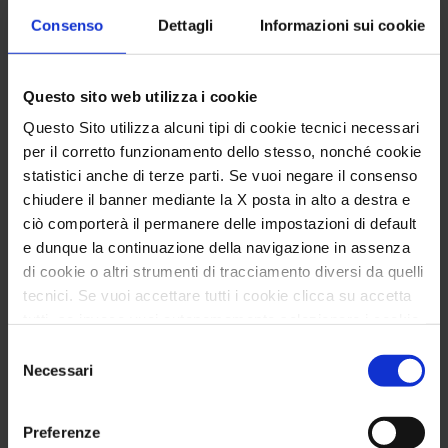
Consenso
Dettagli
Informazioni sui cookie
Questo sito web utilizza i cookie
Questo Sito utilizza alcuni tipi di cookie tecnici necessari
per il corretto funzionamento dello stesso, nonché cookie
statistici anche di terze parti. Se vuoi negare il consenso
chiudere il banner mediante la X posta in alto a destra e
ciò comporterà il permanere delle impostazioni di default
e dunque la continuazione della navigazione in assenza
di cookie o altri strumenti di tracciamento diversi da quelli
CHI SONO
tecnici. Se vuoi accettare tutti i cookie clicca su accetta
tutti, se invece vuoi autonomamente selezionare i cookie
Sono psicologa psicoterapeuta
da accettare clicca su personalizza. Se vuoi saperne di
Selezione
psicoanalitica dell’età evolutiva. Lavoro per
più consulta la
Privacy Policy
.
Necessari
del
aiutare le persone a individuare un
consenso
problema e affrontarlo, a costruire e
Preferenze
ritrovare equilibrio mentale, emotivo, sociale