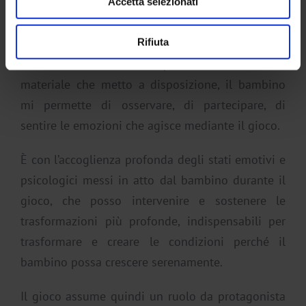
Accetta selezionati
comunicando così quanto sta avvenendo dentro
di lui.
Rifiuta
Attraverso la sua libera espressione, mediata dal
materiale che metto a disposizione, il bambino
mi permette di osservare, di partecipare, di
sentire le emozioni che agisce mediante il gioco.
È con l’accoglienza profonda degli stati emotivi e
psicologici messi in atto dal bambino durante il
gioco, che posso intervenire e sostenere le
trasformazioni più profonde, indispensabili per
trasformare e creare le condizioni perché il
bambino possa crescere serenamente.
Il gioco assume quindi un ruolo da protagonista