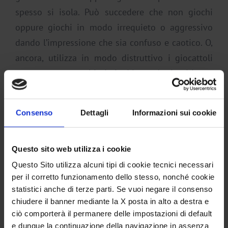
spesso si isola. Può succedere che non giochi
oppure giochi in modo irrequieto o aggressivo
dando l’impressione che sia confuso e caotico. O,
ancora, utilizza in modo distruttivo i giocattoli
oppure ne usa pochissimi ed in modo ripetitivo.
Questi esempi ci aiutano a capire che se tuo
figlio non gioca con piacere, o non gioca del
Consenso
Dettagli
Informazioni sui cookie
tutto, oppure si arrabbia di frequente, si chiude in
sé stesso, si isola, è confuso, significa che
Questo sito web utilizza i cookie
qualcosa lo mette o disagio e sta esprimendo
Questo Sito utilizza alcuni tipi di cookie tecnici necessari
qualcosa che non va.
per il corretto funzionamento dello stesso, nonché cookie
statistici anche di terze parti. Se vuoi negare il consenso
In questi casi è molto utile rivolgersi a uno
chiudere il banner mediante la X posta in alto a destra e
ciò comporterà il permanere delle impostazioni di default
psicoterapeuta dell’età evolutiva
, per
e dunque la continuazione della navigazione in assenza