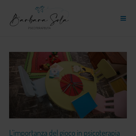
Skip
to
content
View
Larger
Image
L’importanza del gioco in psicoterapia